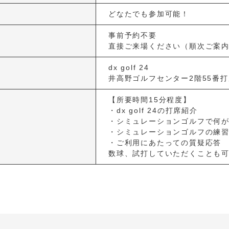
どなたでも参加可能！
事前予約不要
直接ご来場ください（順次ご案
dx golf 24
井高野ゴルフセンター2階55番
【所要時間15分程度】
・dx golf 24の打席紹介
・シミュレーションゴルフで何
・シミュレーションゴルフの練
・ご利用にあたっての質疑応答
数球、試打していただくことも