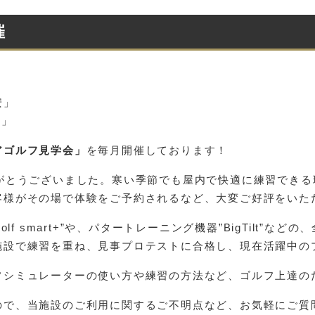
催
安」
い」
アゴルフ見学会」
を毎月開催しております！
りがとうございました。寒い季節でも屋内で快適に練習でき
客様がその場で体験をご予約されるなど、大変ご好評をいた
yGolf smart+”や、パタートレーニング機器”BigTilt
施設で練習を重ね、見事プロテストに合格し、現在活躍中の
フシミュレーターの使い方や練習の方法など、ゴルフ上達の
ので、当施設のご利用に関するご不明点など、お気軽にご質