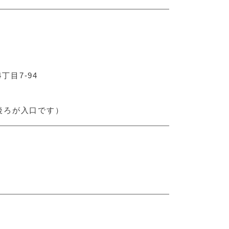
目7-94
後ろが入口です）