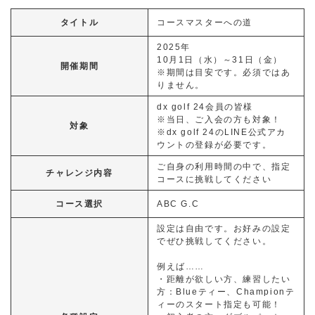
タイトル
コースマスターへの道
2025年
10月1日（水）～31日（金）
開催期間
※期間は目安です。必須ではあ
りません。
dx golf 24会員の皆様
※当日、ご入会の方も対象！
対象
※dx golf 24のLINE公式アカ
ウントの登録が必要です。
ご自身の利用時間の中で、指定
チャレンジ内容
コースに挑戦してください
コース選択
ABC G.C
設定は自由です。お好みの設定
でぜひ挑戦してください。
例えば……
・距離が欲しい方、練習したい
方：Blueティー、Championテ
ィーのスタート指定も可能！